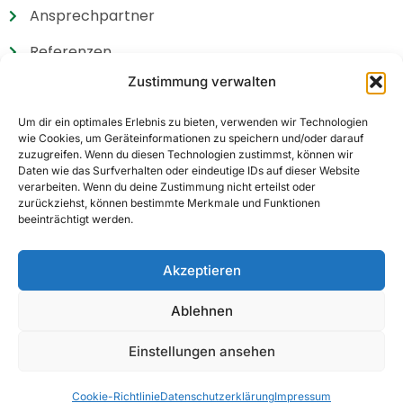
Ansprechpartner
Referenzen
Zustimmung verwalten
Zertifikate
Wir suchen
Um dir ein optimales Erlebnis zu bieten, verwenden wir Technologien
wie Cookies, um Geräteinformationen zu speichern und/oder darauf
zuzugreifen. Wenn du diesen Technologien zustimmst, können wir
Daten wie das Surfverhalten oder eindeutige IDs auf dieser Website
verarbeiten. Wenn du deine Zustimmung nicht erteilst oder
zurückziehst, können bestimmte Merkmale und Funktionen
beeinträchtigt werden.
Haben Sie noch Fragen?
+49 (0) 6831 / 45 99-0
Akzeptieren
Ablehnen
Einstellungen ansehen
Hubert Wax GmbH Co. KG |
Impressum
|
Cookie-Richtlinie
Datenschutzerklärung
Impressum
Datenschutzerklärung