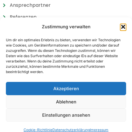
Ansprechpartner
Referenzen
Zustimmung verwalten
Zertifikate
Wir suchen
Um dir ein optimales Erlebnis zu bieten, verwenden wir Technologien
wie Cookies, um Geräteinformationen zu speichern und/oder darauf
zuzugreifen. Wenn du diesen Technologien zustimmst, können wir
Daten wie das Surfverhalten oder eindeutige IDs auf dieser Website
verarbeiten. Wenn du deine Zustimmung nicht erteilst oder
zurückziehst, können bestimmte Merkmale und Funktionen
beeinträchtigt werden.
Haben Sie noch Fragen?
+49 (0) 6831 / 45 99-0
Akzeptieren
Ablehnen
Einstellungen ansehen
Hubert Wax GmbH Co. KG |
Impressum
|
Cookie-Richtlinie
Datenschutzerklärung
Impressum
Datenschutzerklärung